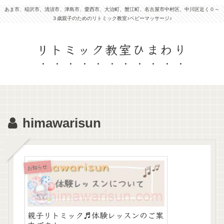
あま市、稲沢市、清須市、津島市、愛西市、大治町、蟹江町、名古屋市中村区、中川区近く０～
３歳親子のためのリトミック教室♪ベビーマッサージ♪
リトミック教室ひまわり
himawarisun
お知らせ
親子リトミック♬体験レッスンのご案