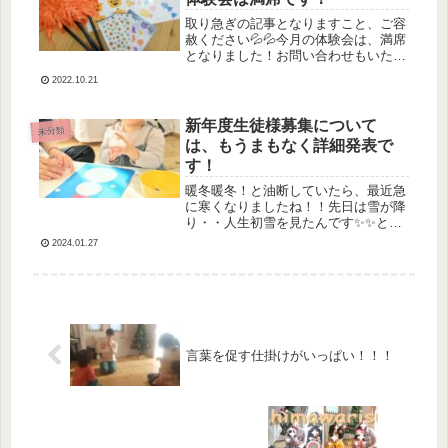
取り急ぎの記事となりますこと、ご容
赦ください💦💦今月の体験会は、満席
となりました！お問い合わせもいただ
き皆さまに本当に本当に感謝申し上げ
2022.10.21
ます✨✨😢😢当教室にご興味をおもち
くださりお問い合わせいただきますこ
ととてもとても嬉しいです♡お一人お
新年度生徒様募集について
未分類
ひ...
は、もうまもなく詳細発表で
す！
暖冬暖冬！と油断していたら、最近急
に寒くなりましたね！！先日は雪が降
り・・人生初雪を見たんです✨✨とい
うお話を今週レッスンの時にたくさん
2024.01.27
お聞きしました！そう、小さなお友だ
ち、生まれて初めての雪なのですよ
ね！！かわいい・・♡ちょうどレッス
ン内...
言葉を促す仕掛けがいっぱい！！！