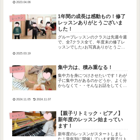
2023.04.06
いお友だち＆先生に、わくわく出かけ
ていきました♪春は、何か始めるのに
ピッタリな季節♡残席が出ておりま
1年間の成長は感動もの！修了
レッスン
し...
レッスンありがとうございま
した！
グループレッスンのクラスは先週今週
で、全7クラス全て、年度末の修了レ
ッスンでした♪お写真ありがとうござ
います♡年度末ラストレッスンでは手
2025.03.19
作りメダルとミニアルバムのプレゼン
ト…♡1年前の4月からスタートした今
年度のクラス毎回同じお友達とのレ
集中力は、積み重なる！
レッスン
ッ...
集中力を身につけさせたいです！わが
子に集中力があるのかどうか、よく分
からなくて・・そんなお話をしてくだ
さるお母様が時々いらっしゃいます♩
リトミックは音楽を聴きながら体を動
2024.11.05
2024.11.07
かすというイメージが一番大きいかも
しれませんが集中力を高めることにも
と...
【親子リトミック・ピアノ】
レッスン
新年度のレッスン始まってい
ます！
新年度のレッスンがスタートしまし
た！学年別に開催しています親子リト