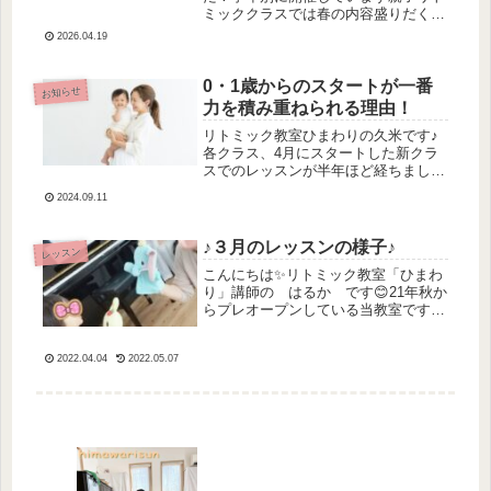
ミッククラスでは春の内容盛りだくさ
んでみんな素敵な笑顔を見せてくれて
2026.04.19
います♪日常ではバタバタしたりして
なかなかわが子をじっくり見ることが
できないけれどリトミックの時間だけ
0・1歳からのスタートが一番
お知らせ
はわ...
力を積み重ねられる理由！
リトミック教室ひまわりの久米です♪
各クラス、4月にスタートした新クラ
スでのレッスンが半年ほど経ちました
✨ベビークラス（0歳児さんクラス）
2024.09.11
のお友達も、音をたっぷり浴びてどん
どんレッスンでの反応が変化してきて
います！！「どうぞ」のやりとりや
♪３月のレッスンの様子♪
レッスン
「お...
こんにちは✨リトミック教室「ひまわ
り」講師の はるか です😊21年秋か
らプレオープンしている当教室です。
ベビーコースにお通いいただいており
ますお子様の、先日のレッスンの様子
2022.04.04
2022.05.07
を一部ご紹介いたします♪年度末、最
終のレッスンでした♪もう春！とい
う...