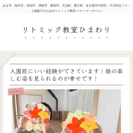
あま市、稲沢市、清須市、津島市、愛西市、大治町、蟹江町、名古屋市中村区、中川区近く０～
３歳親子のためのリトミック教室♪ベビーマッサージ♪
リトミック教室ひまわり
入園前にいい経験ができています！娘の楽
しむ姿を見られるのが幸せです！
レッスン