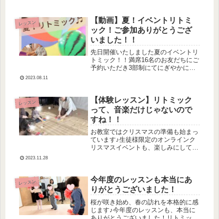
の発表をしてもらいました♬先生の前
奏を聴いてから、タイミングをしっか
りとって演奏です！！みんなの前に出
【動画】夏！イベントリトミ
レッスン
て来...
ック！ご参加ありがとうござ
いました！！
先日開催いたしました夏のイベントリ
トミック！！満席16名のお友だちにご
予約いただき3部制にてにぎやかに開
催しました♬私の顔がすごいこと
2023.08.11
に・・💦楽しすぎました！お写真を撮
ってくださったお母さま、本当に感謝
申し上げます♡準備の段階から私も、
【体験レッスン】リトミック
レッスン
ドキ...
って、音楽だけじゃないので
すね！！
お教室ではクリスマスの準備も始まっ
ています♪生徒様限定のオンラインク
リスマスイベントも、楽しみにしてい
てくださいね♡もうまもなく、詳細の
2023.11.28
ご連絡をいたします♪もちろん、通常
レッスンの中でも12月はクリスマスの
内容が盛りだくさんです！写真は昨
今年度のレッスンも本当にあ
レッスン
年...
りがとうございました！
桜が咲き始め、春の訪れを本格的に感
じます♪今年度のレッスンも、本当に
ありがとうございました！リトミック