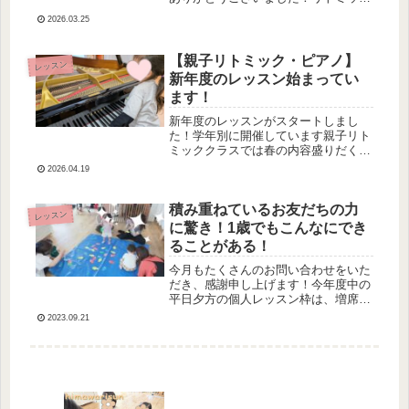
グループレッスンは４月にスタートし
2026.03.25
（ベビークラスは年度途中からのスタ
ートクラスもありました♪）お友だち
同士の関わり方もお一人お一人の力も
【親子リトミック・ピアノ】
レッスン
大...
新年度のレッスン始まってい
ます！
新年度のレッスンがスタートしまし
た！学年別に開催しています親子リト
ミッククラスでは春の内容盛りだくさ
んでみんな素敵な笑顔を見せてくれて
2026.04.19
います♪日常ではバタバタしたりして
なかなかわが子をじっくり見ることが
できないけれどリトミックの時間だけ
積み重ねているお友だちの力
レッスン
はわ...
に驚き！1歳でもこんなにでき
ることがある！
今月もたくさんのお問い合わせをいた
だき、感謝申し上げます！今年度中の
平日夕方の個人レッスン枠は、増席分
も満席となりました。体験の日程も多
2023.09.21
くはご用意できず、ご希望に添えなか
った方には大変心苦しいです・・💦毎
週毎週、楽しみにお通いくださるおう
ち...