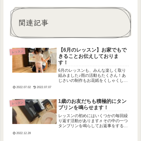
関連記事
【6月のレッスン】お家でもで
レッスン
きることお伝えしておりま
す！
6月のレッスンも、みんな楽しく取り
組みました♪雨の活動もたくさん！あ
じさいの制作もお花紙をくしゃくしゃ
する感触を楽しみながらみんな熱心に
2022.07.02
2022.07.07
取り組みました！七夕の活動も！【ス
テップ１】では笹の葉を一生懸命集め
る姿がみんなとってもかわいい💗７月
1歳のお友だちも積極的にタン
レッスン
の...
ブリンを鳴らせます！
レッスンの初めにはいくつかの毎回繰
り返す活動があります♬その中の一つ
タンブリンを鳴らしてお返事をすると
いう活動初めのうちはママのそばから
2022.12.28
離れずママと一緒にではないとタンブ
リンを触ることができなかったお友だ