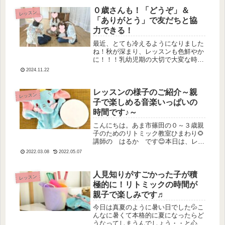
ちも繰り返すうちにものすごく積極性
０歳さんも！「どうぞ」＆
レッスン
が...
「ありがとう」で友だちと協
力できる！
最近、とても冷えるようになりました
ね！秋が深まり、レッスンも色鮮やか
に！！！乳幼児期の大切で大変な時期
にお通いいただけますこと本当にあり
2024.11.22
がとうございます♡過ぎてみるとあっ
という間でも本当に愛おしい時期だっ
たなと私も、わが子のこの時期を思い
レッスンの様子のご紹介～親
レッスン
返...
子で楽しめる音楽いっぱいの
時間です♪～
こんにちは。あま市篠田の０～３歳親
子のためのリトミック教室ひまわり🌻
講師の はるか です😊本日は、レッ
スンの様子をご紹介したいと思います
2022.03.08
2022.05.07
✨当教室のレッスンはこのような流れ
で行っております✨興味はあるけど、
どんなレッスンなのかな？！とお思い
人見知りがすごかった子が積
レッスン
の...
極的に！リトミックの時間が
親子で楽しみです♬
今日は真夏のように暑い日でした💦こ
んなに暑くて本格的に夏になったらど
うなってしまうんでしょう・・と心配