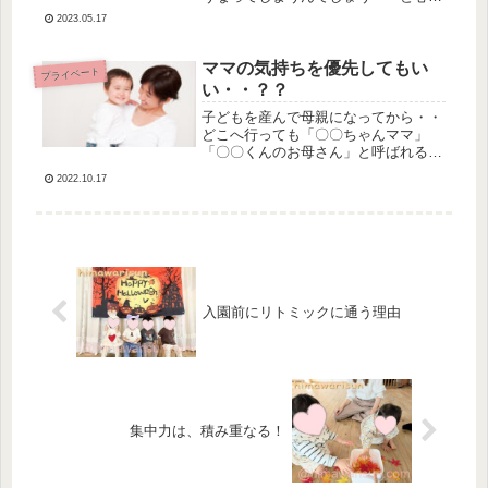
になる暑さでしたね💦暑い中、今週も
2023.05.17
元気にレッスンにお越しくださるお友
だちとおうちの方♡小さなお子さまを
連れての外出というだけでも大変な
ママの気持ちを優先してもい
プライベート
中、...
い・・？？
子どもを産んで母親になってから・・
どこへ行っても「〇〇ちゃんママ」
「〇〇くんのお母さん」と呼ばれるこ
とばかりになりました💦そんな中、学
2022.10.17
生時代や地元の友人ママになってから
出会った気のおけない友人（出会いは
ママ友だったけど、もう昔からの友人
のよ...
入園前にリトミックに通う理由
集中力は、積み重なる！