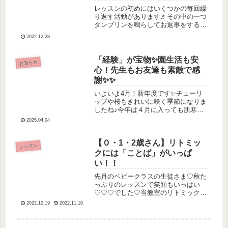
レッスンの初めにはいくつかの毎回繰
り返す活動があります♬その中の一つ
タンブリンを鳴らしてお返事をすると
いう活動初めのうちはママのそばから
2022.12.28
離れずママと一緒にではないとタンブ
リンを触ることができなかったお友だ
ちも繰り返すうちにものすごく積極性
「経験」が宝物✨園生活も安
お知らせ
が...
心！先生もお友達も素敵で感
謝✨✨
いよいよ4月！新年度です✨チューリ
ップや桜もきれいに咲く季節になりま
したね♪今年は４月に入っても肌寒い
気候ですが色とりどりのお花に元気を
2025.04.04
たくさんもらえます！春休み、なばな
の里でさっそく、季節のお花を見てき
ました♪さて、来月末で当教室は３周
【０・1・2歳さん】リトミッ
レッスン
年...
クには「ことば」がいっぱ
い！！
先月のベビークラスの生徒さま♡秋た
っぷりのレッスンで笑顔もいっぱい
♡♡♡でした♡当教室のリトミックで
はレッスン中にことばをとても意識し
2022.10.19
2022.11.10
ております！落ち葉の活動では「カサ
カサ」「サラサラ」「ひらひら」な
ど、様々なことばで落ち葉の様子を表