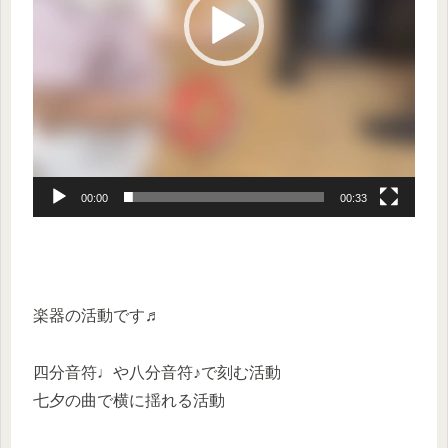
ー
00:00
00:33
楽器の活動です♬
四分音符♩や八分音符♪で刻む活動
七夕の曲で横に揺れる活動