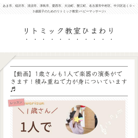
あま市、稲沢市、清須市、津島市、愛西市、大治町、蟹江町、名古屋市中村区、中川区近く０～
３歳親子のためのリトミック教室♪ベビーマッサージ♪
リトミック教室ひまわり
【動画】1歳さんも1人で楽器の演奏がで
きます！積み重ねで力が身についています
♬
レッスン