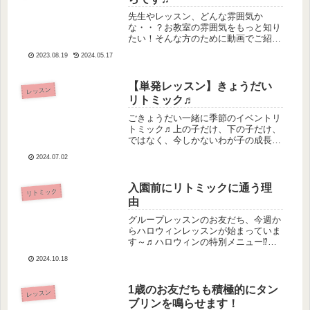
先生やレッスン、どんな雰囲気か
な・・？お教室の雰囲気をもっと知り
たい！そんな方のために動画でご紹介
しております。ぜひご覧ください♬生
2023.08.19
2024.05.17
徒さまのお母さまがお撮りくださった
動画もございます！ありがとうござい
ます！！レッスンの様子です生徒様の
【単発レッスン】きょうだい
レッスン
個人情...
リトミック♬
ごきょうだい一緒に季節のイベントリ
トミック♬上の子だけ、下の子だけ、
ではなく、今しかないわが子の成長
を、親子で一緒に体験し、見守りた
2024.07.02
い！そうお考えくださっていらしてく
ださるお友だち・お母さま♪きょうだ
い一緒にレッスンしていただけないで
入園前にリトミックに通う理
リトミック
すか！...
由
グループレッスンのお友だち、今週か
らハロウィンレッスンが始まっていま
す～♬ハロウィンの特別メニュー⁉の
内容でお届けしています♩レッスンの
2024.10.18
ラストにお子様方の集合写真をパチ
リ・・✨仮装のお友達もいらして、も
う、みんなかわいすぎてかわいすぎ
1歳のお友だちも積極的にタン
レッスン
て・・...
ブリンを鳴らせます！