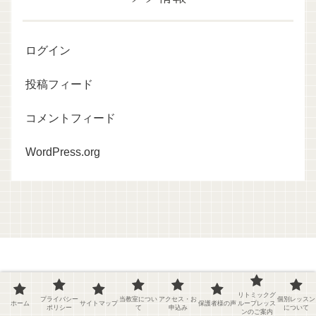
ログイン
投稿フィード
コメントフィード
WordPress.org
リトミック教室ひまわり
リトミックグ
プライバシー
当教室につい
アクセス・お
個別レッスン
ホーム
サイトマップ
保護者様の声
ループレッス
ポリシー
て
申込み
について
ホーム
プライバシーポリシー
ンのご案内