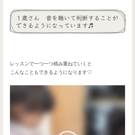
１歳さん 音を聴いて判断することが
できるようになっています♬
レッスンで一つ一つ積み重ねていくと
こんなこともできるようになります♡
動
画
プ
レ
ー
ヤ