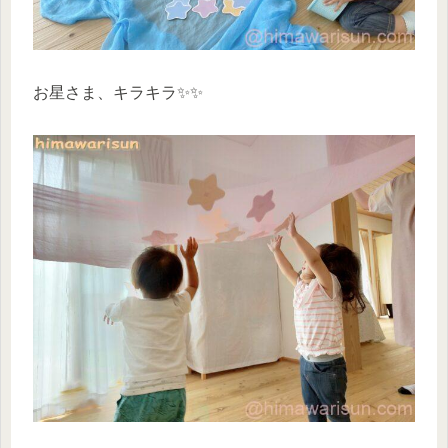
お星さま、キラキラ✨✨